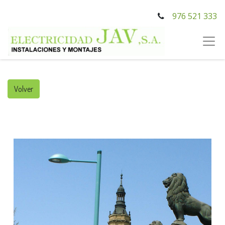
976 521 333
Volver